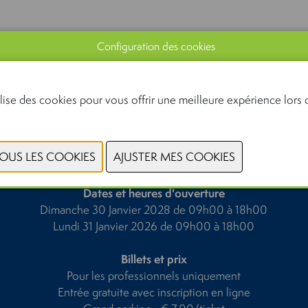
Configuration des cookies
lise des cookies pour vous offrir une meilleure expérience lors d
PRÉCÉDENT
SUIVANT
Dates et heures d'ouverture
Dimanche 30 Janvier 2028 de 09h00 à 18h00
Lundi 31 Janvier 2026 de 09h00 à 18h00
Billets et prix
Pour les professionnels uniquement
Entrée gratuite avec inscription en ligne