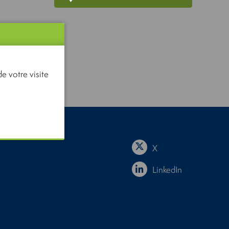
e votre visite
X
LinkedIn